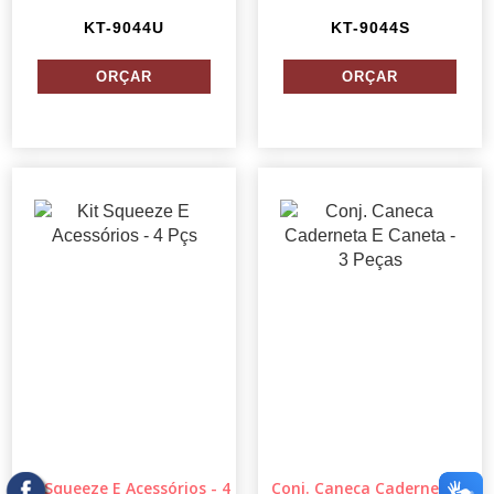
KT-9044U
KT-9044S
Kit Squeeze E Acessórios - 4
Conj. Caneca Caderneta E