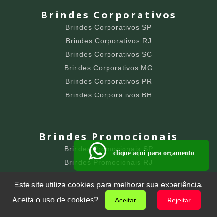
Brindes Corporativos
Brindes Corporativos SP
Brindes Corporativos RJ
Brindes Corporativos SC
Brindes Corporativos MG
Brindes Corporativos PR
Brindes Corporativos BH
Brindes Promocionais
Brindes Promocionais SP
clique aqui para orçamento
Brindes Promocionais RJ
Brindes Promocionais SC
Este site utiliza cookies para melhorar sua experiência.
Brindes Promocionais MG
Aceita o uso de cookies?
Aceitar
Rejeitar
Brindes Promocionais PR
Brindes Promocionais BH