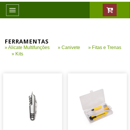
Toggle
navigation
FERRAMENTAS
» Alicate Multifunções
» Canivete
» Fitas e Trenas
» Kits