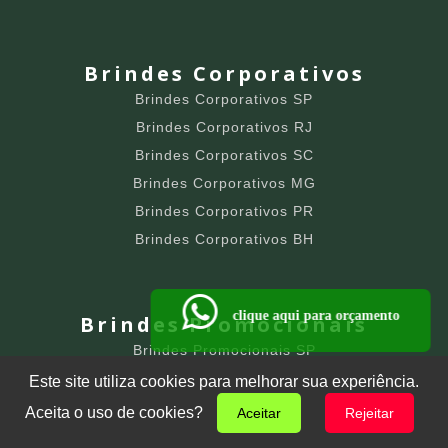
Brindes Corporativos
Brindes Corporativos SP
Brindes Corporativos RJ
Brindes Corporativos SC
Brindes Corporativos MG
Brindes Corporativos PR
Brindes Corporativos BH
clique aqui para orçamento
Brindes Promocionais
Brindes Promocionais SP
Brindes Promocionais RJ
Este site utiliza cookies para melhorar sua experiência.
Brindes Promocionais SC
Aceita o uso de cookies?
Aceitar
Rejeitar
Brindes Promocionais MG