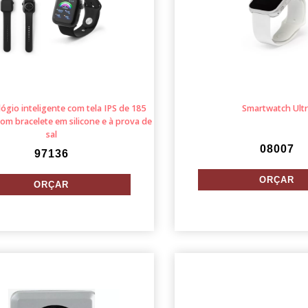
ógio inteligente com tela IPS de 185
Smartwatch Ult
om bracelete em silicone e à prova de
sal
08007
97136