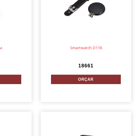
ra
Smartwatch D118
18661