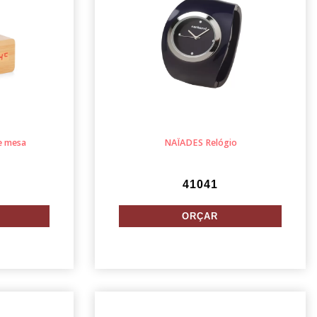
e mesa
NAÏADES Relógio
41041