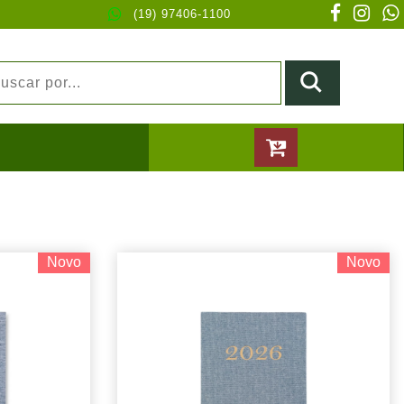
(19) 97406-1100
Novo
Novo