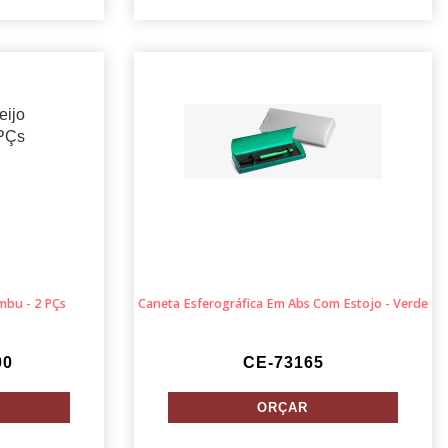
mbu - 2 PÇs
Caneta Esferográfica Em Abs Com Estojo - Verde
00
CE-73165