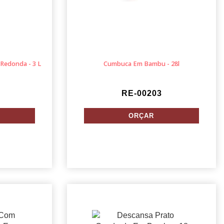
edonda - 3 L
Cumbuca Em Bambu - 28l
RE-00203