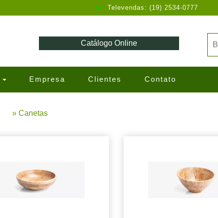
Televendas: (19) 2534-0777
Catálogo Online
s
Empresa
Clientes
Contato
» Canetas