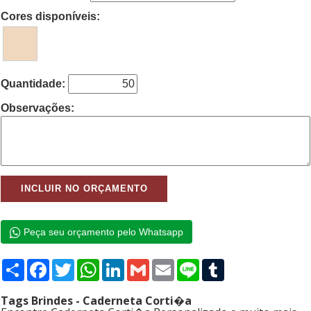
Cores disponíveis:
Quantidade:
Observações:
Peça seu orçamento pelo Whatsapp
Compartilhar
Facebook
Twitter
WhatsApp
LinkedIn
Gmail
Email
Line
Tumblr
Tags Brindes - Caderneta Corti�a