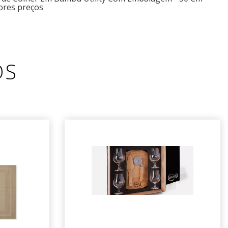
ores preços
OS