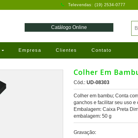
Televendas: (19) 2534-0777
Catálogo Online
s
Empresa
Clientes
Contato
Colher Em Bambu
Cód.:
UD-08303
Colher em bambu; Conta com
ganchos e facilitar seu uso 
Embalagem: Caixa Preta Di
embalagem: 50 g
Gravação: