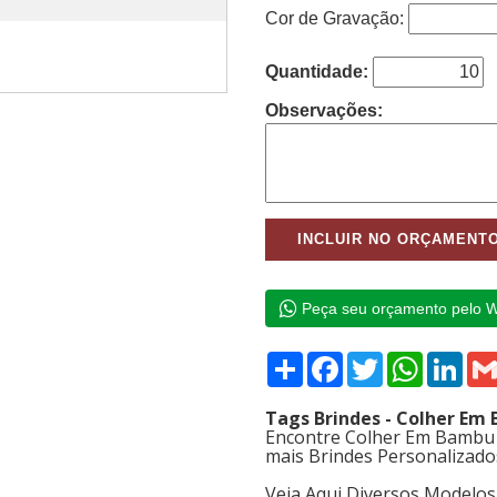
Cor de Gravação:
Quantidade:
Observações:
Peça seu orçamento pelo 
Compartilhar
Facebook
Twitter
WhatsAp
Link
Tags Brindes - Colher Em
Encontre Colher Em Bambu 
mais Brindes Personalizado
Veja Aqui Diversos Modelo