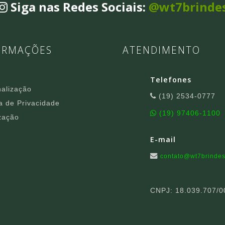
Siga nas Redes Sociais:
@wt7brinde
ORMAÇÕES
ATENDIMENTO
Telefones
alização
(19) 2534-0777
ca de Privacidade
(19) 97406-1100
zação
E-mail
contato@wt7brindes
CNPJ: 18.039.707/0