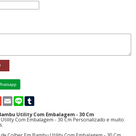
Whatsapp
p
edIn
Gmail
Email
Line
Tumblr
 Bambu Utility Com Embalagem - 30 Cm
Utility Com Embalagem - 30 Cm Personalizado e muito
s.
s de Colher Em Bambu Utility Com Embalagem - 30 Cm